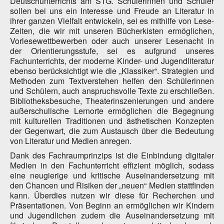
Deutschunterrichts am STG. Schülerinnen und Schüler
sollen bei uns ein Interesse und Freude an Literatur in
ihrer ganzen Vielfalt entwickeln, sei es mithilfe von Lese-
Zeiten, die wir mit unseren Bücherkisten ermöglichen,
Vorlesewettbewerben oder auch unserer Lesenacht in
der Orientierungsstufe, sei es aufgrund unseres
Fachunterrichts, der moderne Kinder- und Jugendliteratur
ebenso berücksichtigt wie die „Klassiker“. Strategien und
Methoden zum Textverstehen helfen den Schülerinnen
und Schülern, auch anspruchsvolle Texte zu erschließen.
Bibliotheksbesuche, Theaterinszenierungen und andere
außerschulische Lernorte ermöglichen die Begegnung
mit kulturellen Traditionen und ästhetischen Konzepten
der Gegenwart, die zum Austausch über die Bedeutung
von Literatur und Medien anregen.
Dank des Fachraumprinzips ist die Einbindung digitaler
Medien in den Fachunterricht effizient möglich, sodass
eine neugierige und kritische Auseinandersetzung mit
den Chancen und Risiken der „neuen“ Medien stattfinden
kann. Überdies nutzen wir diese für Recherchen und
Präsentationen. Von Beginn an ermöglichen wir Kindern
und Jugendlichen zudem die Auseinandersetzung mit